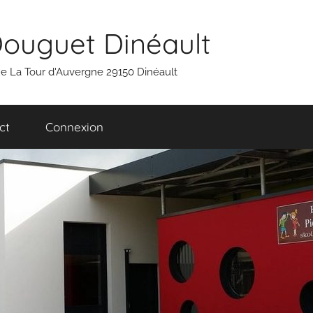
Douguet Dinéault
 rue La Tour d'Auvergne 29150 Dinéault
ct
Connexion