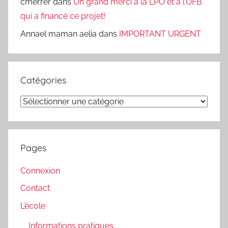
cmerrer
dans
Un grand merci à la LPO et à l’OFB
qui a financé ce projet!
Annael maman aelia
dans
IMPORTANT URGENT
Catégories
Catégories
Pages
Connexion
Contact
L’école
Informations pratiques