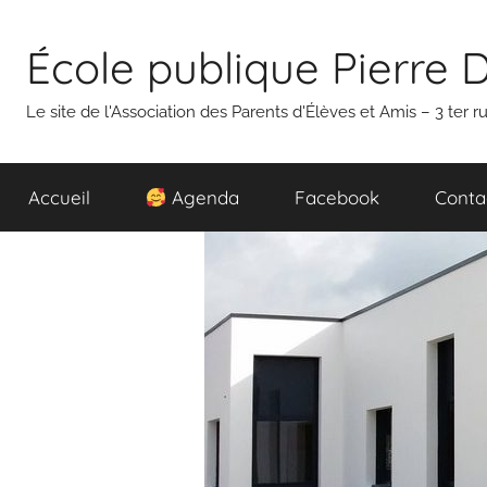
Aller
au
École publique Pierre 
contenu
Le site de l'Association des Parents d'Élèves et Amis – 3 ter
Accueil
Agenda
Facebook
Conta