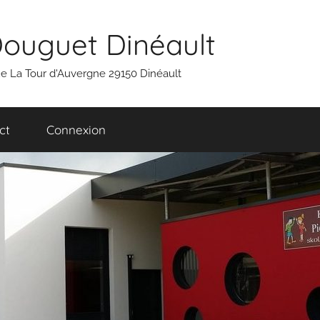
Douguet Dinéault
 rue La Tour d'Auvergne 29150 Dinéault
ct
Connexion