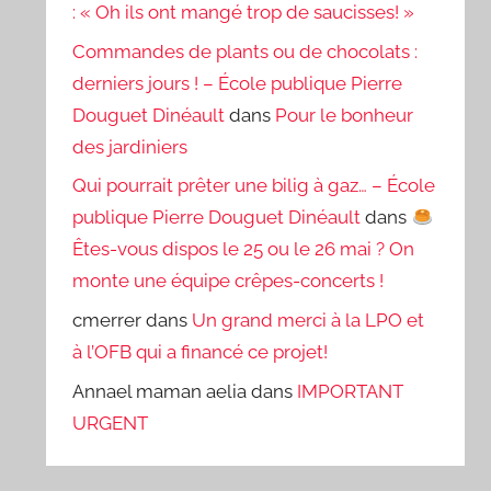
: « Oh ils ont mangé trop de saucisses! »
Commandes de plants ou de chocolats :
derniers jours ! – École publique Pierre
Douguet Dinéault
dans
Pour le bonheur
des jardiniers
Qui pourrait prêter une bilig à gaz… – École
publique Pierre Douguet Dinéault
dans
Êtes-vous dispos le 25 ou le 26 mai ? On
monte une équipe crêpes-concerts !
cmerrer
dans
Un grand merci à la LPO et
à l’OFB qui a financé ce projet!
Annael maman aelia
dans
IMPORTANT
URGENT