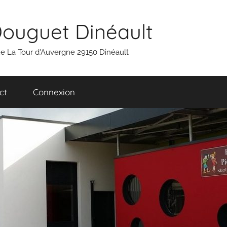
Douguet Dinéault
 rue La Tour d'Auvergne 29150 Dinéault
ct
Connexion