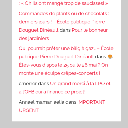
: « Oh ils ont mangé trop de saucisses! »
Commandes de plants ou de chocolats :
derniers jours ! – École publique Pierre
Douguet Dinéault
dans
Pour le bonheur
des jardiniers
Qui pourrait prêter une bilig à gaz… – École
publique Pierre Douguet Dinéault
dans
Êtes-vous dispos le 25 ou le 26 mai ? On
monte une équipe crêpes-concerts !
cmerrer
dans
Un grand merci à la LPO et
à l’OFB qui a financé ce projet!
Annael maman aelia
dans
IMPORTANT
URGENT