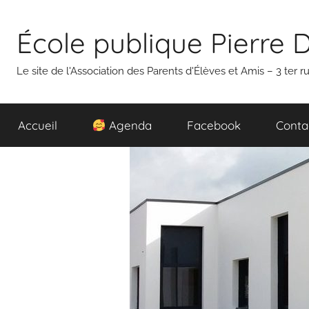
Aller
au
École publique Pierre 
contenu
Le site de l'Association des Parents d'Élèves et Amis – 3 ter
Accueil
Agenda
Facebook
Conta