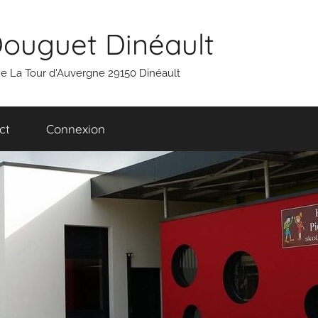
Douguet Dinéault
 rue La Tour d'Auvergne 29150 Dinéault
ct
Connexion