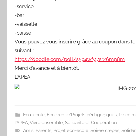
-service
-bar
-vaisselle
-caisse
Vous pouvez vous inscrire grâce au coupon dans le 
suivant :
https://doodle.com/poll/
s5p4wf97sr26mp8m
Merci d’avance et à bientôt.
L’APEA
Eco-école
,
Eco-école/Projets pédagogiques
,
Le coin 
l'APEA
,
Vivre ensemble, Solidarité et Coopération
Amis
,
Parents
,
Projet éco-école
,
Soirée crêpes
,
Solidar