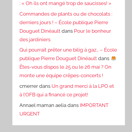
: « Oh ils ont mangé trop de saucisses! »
Commandes de plants ou de chocolats :
derniers jours ! – École publique Pierre
Douguet Dinéault
dans
Pour le bonheur
des jardiniers
Qui pourrait prêter une bilig à gaz… – École
publique Pierre Douguet Dinéault
dans
Êtes-vous dispos le 25 ou le 26 mai ? On
monte une équipe crêpes-concerts !
cmerrer
dans
Un grand merci à la LPO et
à l’OFB qui a financé ce projet!
Annael maman aelia
dans
IMPORTANT
URGENT