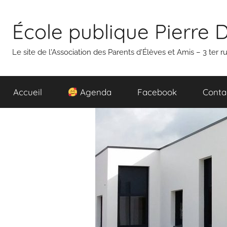
Aller
au
École publique Pierre 
contenu
Le site de l'Association des Parents d'Élèves et Amis – 3 ter
Accueil
Agenda
Facebook
Conta