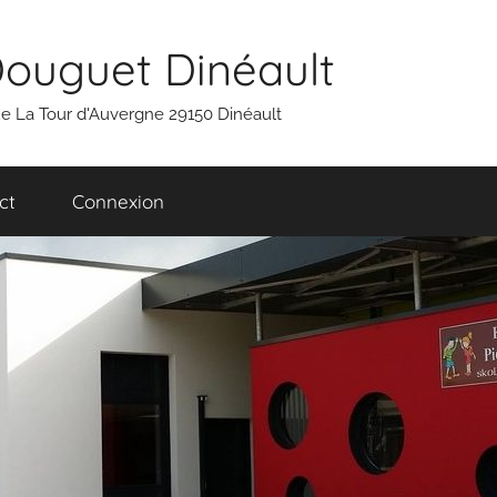
Douguet Dinéault
 rue La Tour d'Auvergne 29150 Dinéault
ct
Connexion