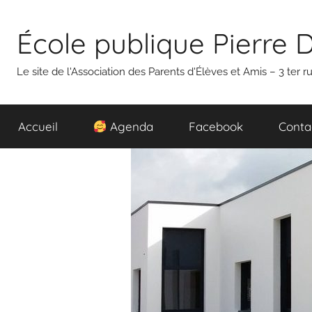
Aller
au
École publique Pierre 
contenu
Le site de l'Association des Parents d'Élèves et Amis – 3 ter
Accueil
Agenda
Facebook
Conta