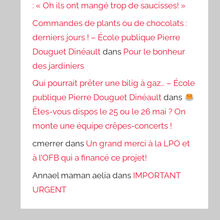
: « Oh ils ont mangé trop de saucisses! »
Commandes de plants ou de chocolats :
derniers jours ! – École publique Pierre
Douguet Dinéault
dans
Pour le bonheur
des jardiniers
Qui pourrait prêter une bilig à gaz… – École
publique Pierre Douguet Dinéault
dans
Êtes-vous dispos le 25 ou le 26 mai ? On
monte une équipe crêpes-concerts !
cmerrer
dans
Un grand merci à la LPO et
à l’OFB qui a financé ce projet!
Annael maman aelia
dans
IMPORTANT
URGENT