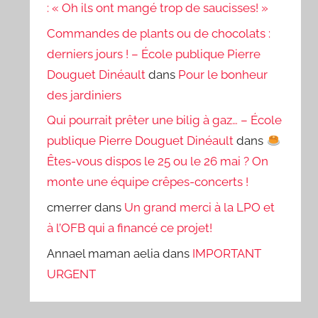
: « Oh ils ont mangé trop de saucisses! »
Commandes de plants ou de chocolats :
derniers jours ! – École publique Pierre
Douguet Dinéault
dans
Pour le bonheur
des jardiniers
Qui pourrait prêter une bilig à gaz… – École
publique Pierre Douguet Dinéault
dans
Êtes-vous dispos le 25 ou le 26 mai ? On
monte une équipe crêpes-concerts !
cmerrer
dans
Un grand merci à la LPO et
à l’OFB qui a financé ce projet!
Annael maman aelia
dans
IMPORTANT
URGENT