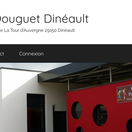
Douguet Dinéault
 rue La Tour d'Auvergne 29150 Dinéault
ct
Connexion