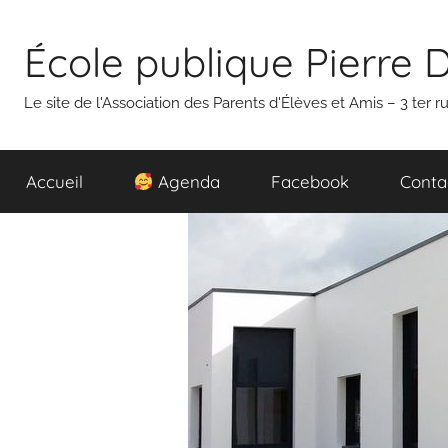
Aller
au
École publique Pierre 
contenu
Le site de l'Association des Parents d'Élèves et Amis – 3 ter
Accueil
Agenda
Facebook
Conta