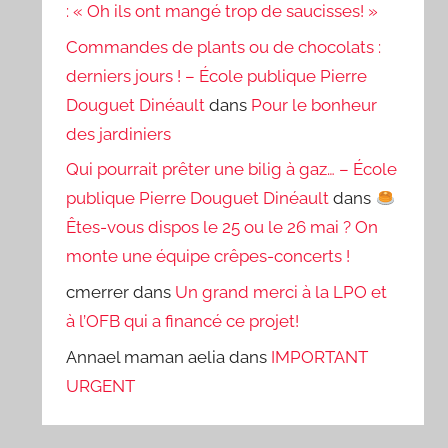
: « Oh ils ont mangé trop de saucisses! »
Commandes de plants ou de chocolats :
derniers jours ! – École publique Pierre
Douguet Dinéault
dans
Pour le bonheur
des jardiniers
Qui pourrait prêter une bilig à gaz… – École
publique Pierre Douguet Dinéault
dans
Êtes-vous dispos le 25 ou le 26 mai ? On
monte une équipe crêpes-concerts !
cmerrer
dans
Un grand merci à la LPO et
à l’OFB qui a financé ce projet!
Annael maman aelia
dans
IMPORTANT
URGENT