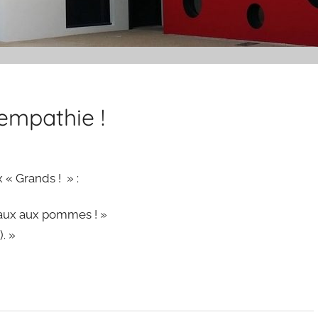
’empathie !
 « Grands ! » :
aux aux pommes ! »
. »