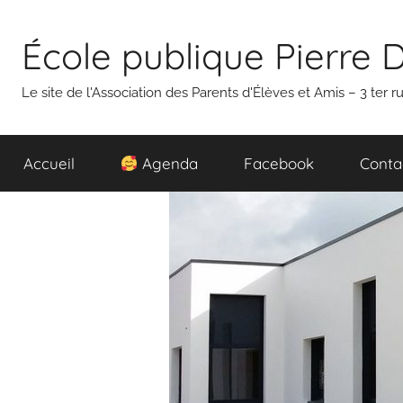
Aller
au
École publique Pierre 
contenu
Le site de l'Association des Parents d'Élèves et Amis – 3 ter
Accueil
Agenda
Facebook
Conta