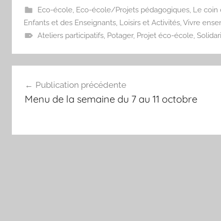
Eco-école
,
Eco-école/Projets pédagogiques
,
Le coin 
Enfants et des Enseignants
,
Loisirs et Activités
,
Vivre ensem
Ateliers participatifs
,
Potager
,
Projet éco-école
,
Solidar
Navigation
Publication précédente
de
Menu de la semaine du 7 au 11 octobre
l’article