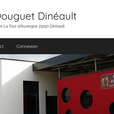
Douguet Dinéault
 rue La Tour d'Auvergne 29150 Dinéault
ct
Connexion