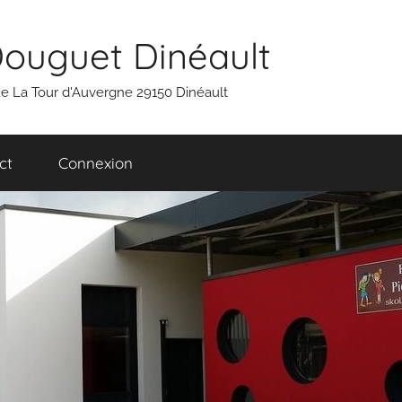
Douguet Dinéault
 rue La Tour d'Auvergne 29150 Dinéault
ct
Connexion