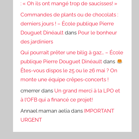
: « Oh ils ont mangé trop de saucisses! »
Commandes de plants ou de chocolats :
derniers jours ! – École publique Pierre
Douguet Dinéault
dans
Pour le bonheur
des jardiniers
Qui pourrait prêter une bilig à gaz… – École
publique Pierre Douguet Dinéault
dans
Êtes-vous dispos le 25 ou le 26 mai ? On
monte une équipe crêpes-concerts !
cmerrer
dans
Un grand merci à la LPO et
à l’OFB qui a financé ce projet!
Annael maman aelia
dans
IMPORTANT
URGENT