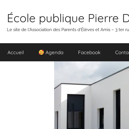
Aller
au
École publique Pierre 
contenu
Le site de l'Association des Parents d'Élèves et Amis – 3 ter
Accueil
Agenda
Facebook
Conta