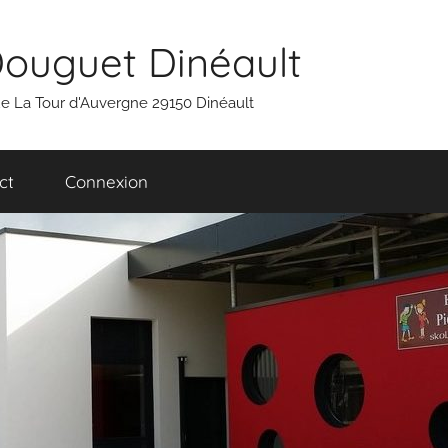
Douguet Dinéault
 rue La Tour d'Auvergne 29150 Dinéault
ct
Connexion