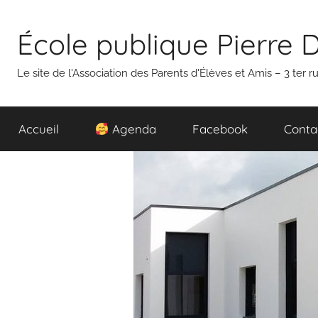
Aller
au
École publique Pierre 
contenu
Le site de l'Association des Parents d'Élèves et Amis – 3 ter
Accueil
Agenda
Facebook
Conta