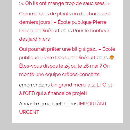
: « Oh ils ont mangé trop de saucisses! »
Commandes de plants ou de chocolats :
derniers jours ! – École publique Pierre
Douguet Dinéault
dans
Pour le bonheur
des jardiniers
Qui pourrait prêter une bilig à gaz… – École
publique Pierre Douguet Dinéault
dans
Êtes-vous dispos le 25 ou le 26 mai ? On
monte une équipe crêpes-concerts !
cmerrer
dans
Un grand merci à la LPO et
à l’OFB qui a financé ce projet!
Annael maman aelia
dans
IMPORTANT
URGENT