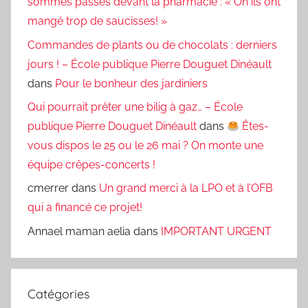
sommes passés devant la pharmacie : « Oh ils ont
mangé trop de saucisses! »
Commandes de plants ou de chocolats : derniers
jours ! – École publique Pierre Douguet Dinéault
dans
Pour le bonheur des jardiniers
Qui pourrait prêter une bilig à gaz… – École
publique Pierre Douguet Dinéault
dans
Êtes-
vous dispos le 25 ou le 26 mai ? On monte une
équipe crêpes-concerts !
cmerrer
dans
Un grand merci à la LPO et à l’OFB
qui a financé ce projet!
Annael maman aelia
dans
IMPORTANT URGENT
Catégories