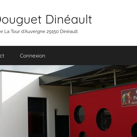
Douguet Dinéault
 rue La Tour d'Auvergne 29150 Dinéault
ct
Connexion