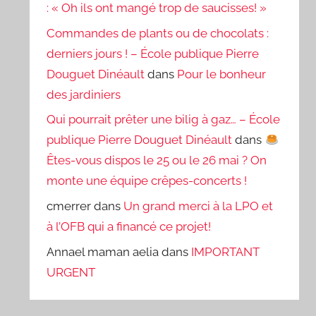
: « Oh ils ont mangé trop de saucisses! »
Commandes de plants ou de chocolats :
derniers jours ! – École publique Pierre
Douguet Dinéault
dans
Pour le bonheur
des jardiniers
Qui pourrait prêter une bilig à gaz… – École
publique Pierre Douguet Dinéault
dans
Êtes-vous dispos le 25 ou le 26 mai ? On
monte une équipe crêpes-concerts !
cmerrer
dans
Un grand merci à la LPO et
à l’OFB qui a financé ce projet!
Annael maman aelia
dans
IMPORTANT
URGENT