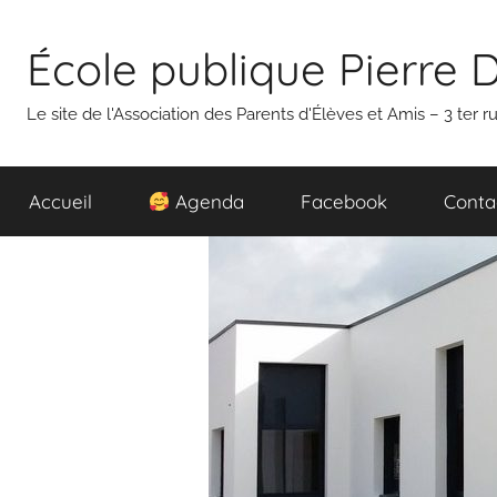
Aller
au
École publique Pierre 
contenu
Le site de l'Association des Parents d'Élèves et Amis – 3 ter
Accueil
Agenda
Facebook
Conta