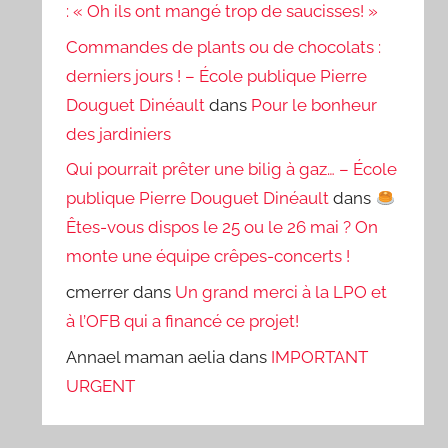
: « Oh ils ont mangé trop de saucisses! »
Commandes de plants ou de chocolats :
derniers jours ! – École publique Pierre
Douguet Dinéault
dans
Pour le bonheur
des jardiniers
Qui pourrait prêter une bilig à gaz… – École
publique Pierre Douguet Dinéault
dans
Êtes-vous dispos le 25 ou le 26 mai ? On
monte une équipe crêpes-concerts !
cmerrer
dans
Un grand merci à la LPO et
à l’OFB qui a financé ce projet!
Annael maman aelia
dans
IMPORTANT
URGENT