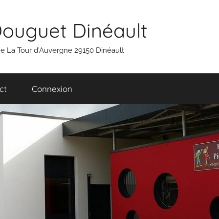
Douguet Dinéault
 rue La Tour d'Auvergne 29150 Dinéault
ct
Connexion