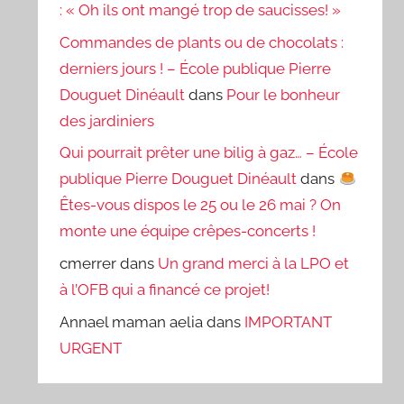
: « Oh ils ont mangé trop de saucisses! »
Commandes de plants ou de chocolats :
derniers jours ! – École publique Pierre
Douguet Dinéault
dans
Pour le bonheur
des jardiniers
Qui pourrait prêter une bilig à gaz… – École
publique Pierre Douguet Dinéault
dans
Êtes-vous dispos le 25 ou le 26 mai ? On
monte une équipe crêpes-concerts !
cmerrer
dans
Un grand merci à la LPO et
à l’OFB qui a financé ce projet!
Annael maman aelia
dans
IMPORTANT
URGENT