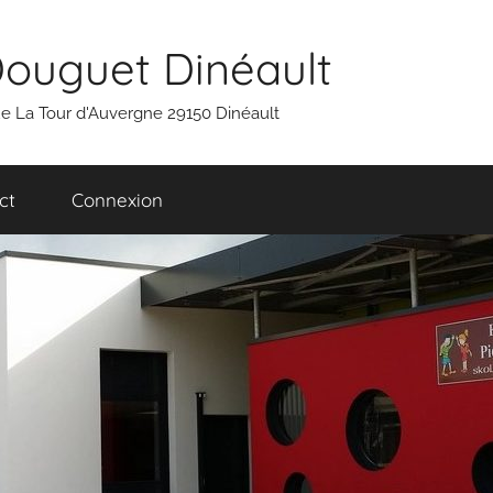
Douguet Dinéault
 rue La Tour d'Auvergne 29150 Dinéault
ct
Connexion