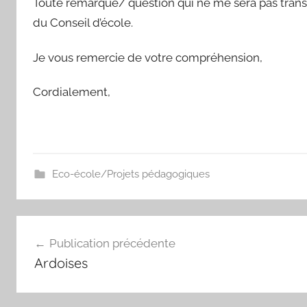
Toute remarque/ question qui ne me sera pas transm
du Conseil d’école.
Je vous remercie de votre compréhension,
Cordialement,
Eco-école/Projets pédagogiques
Navigation
Publication précédente
de
Ardoises
l’article