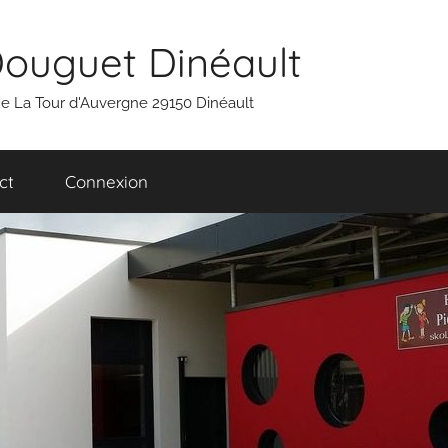
Douguet Dinéault
 rue La Tour d'Auvergne 29150 Dinéault
ct
Connexion