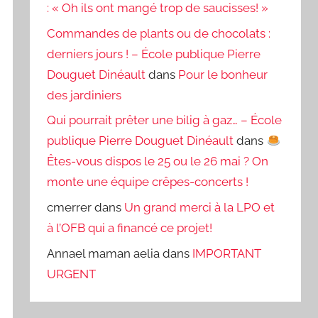
: « Oh ils ont mangé trop de saucisses! »
Commandes de plants ou de chocolats :
derniers jours ! – École publique Pierre
Douguet Dinéault
dans
Pour le bonheur
des jardiniers
Qui pourrait prêter une bilig à gaz… – École
publique Pierre Douguet Dinéault
dans
Êtes-vous dispos le 25 ou le 26 mai ? On
monte une équipe crêpes-concerts !
cmerrer
dans
Un grand merci à la LPO et
à l’OFB qui a financé ce projet!
Annael maman aelia
dans
IMPORTANT
URGENT