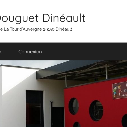
Douguet Dinéault
 rue La Tour d'Auvergne 29150 Dinéault
ct
Connexion