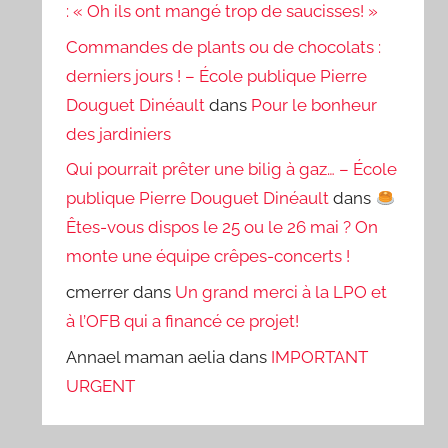
: « Oh ils ont mangé trop de saucisses! »
Commandes de plants ou de chocolats :
derniers jours ! – École publique Pierre
Douguet Dinéault
dans
Pour le bonheur
des jardiniers
Qui pourrait prêter une bilig à gaz… – École
publique Pierre Douguet Dinéault
dans
Êtes-vous dispos le 25 ou le 26 mai ? On
monte une équipe crêpes-concerts !
cmerrer
dans
Un grand merci à la LPO et
à l’OFB qui a financé ce projet!
Annael maman aelia
dans
IMPORTANT
URGENT