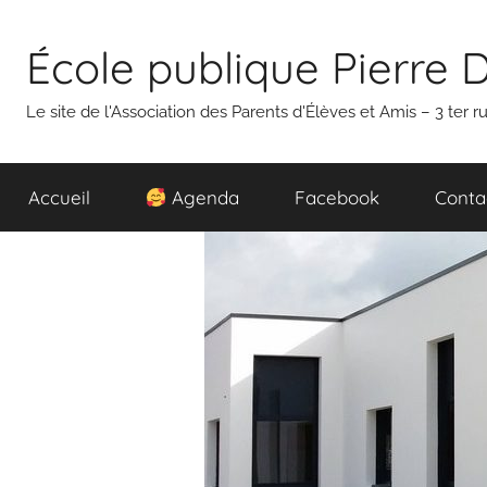
Aller
au
École publique Pierre 
contenu
Le site de l'Association des Parents d'Élèves et Amis – 3 ter
Accueil
Agenda
Facebook
Conta