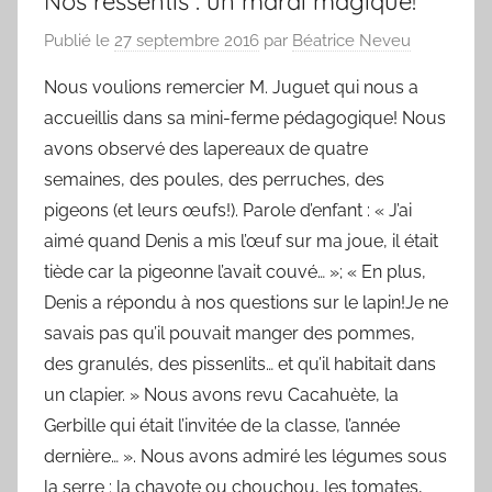
Nos ressentis : un mardi magique!
Publié le
27 septembre 2016
par
Béatrice Neveu
Nous voulions remercier M. Juguet qui nous a
accueillis dans sa mini-ferme pédagogique! Nous
avons observé des lapereaux de quatre
semaines, des poules, des perruches, des
pigeons (et leurs œufs!). Parole d’enfant : « J’ai
aimé quand Denis a mis l’œuf sur ma joue, il était
tiède car la pigeonne l’avait couvé… »; « En plus,
Denis a répondu à nos questions sur le lapin!Je ne
savais pas qu’il pouvait manger des pommes,
des granulés, des pissenlits… et qu’il habitait dans
un clapier. » Nous avons revu Cacahuète, la
Gerbille qui était l’invitée de la classe, l’année
dernière… ». Nous avons admiré les légumes sous
la serre : la chayote ou chouchou, les tomates,