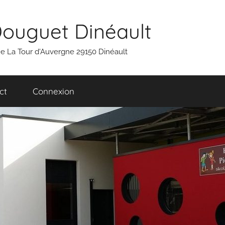
Douguet Dinéault
 rue La Tour d'Auvergne 29150 Dinéault
ct
Connexion