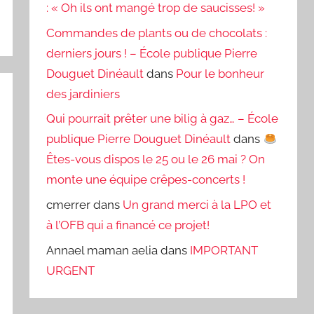
: « Oh ils ont mangé trop de saucisses! »
Commandes de plants ou de chocolats :
derniers jours ! – École publique Pierre
Douguet Dinéault
dans
Pour le bonheur
des jardiniers
Qui pourrait prêter une bilig à gaz… – École
publique Pierre Douguet Dinéault
dans
Êtes-vous dispos le 25 ou le 26 mai ? On
monte une équipe crêpes-concerts !
cmerrer
dans
Un grand merci à la LPO et
à l’OFB qui a financé ce projet!
Annael maman aelia
dans
IMPORTANT
URGENT