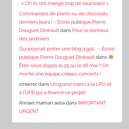
: « Oh ils ont mangé trop de saucisses! »
Commandes de plants ou de chocolats :
derniers jours ! – École publique Pierre
Douguet Dinéault
dans
Pour le bonheur
des jardiniers
Qui pourrait prêter une bilig à gaz… – École
publique Pierre Douguet Dinéault
dans
Êtes-vous dispos le 25 ou le 26 mai ? On
monte une équipe crêpes-concerts !
cmerrer
dans
Un grand merci à la LPO et
à l’OFB qui a financé ce projet!
Annael maman aelia
dans
IMPORTANT
URGENT