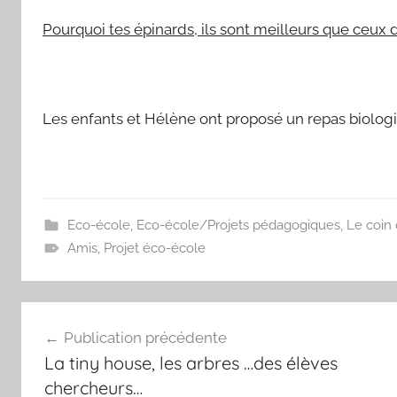
Pourquoi tes épinards, ils sont meilleurs que ceu
Les enfants et Hélène ont proposé un repas biologiq
Eco-école
,
Eco-école/Projets pédagogiques
,
Le coin 
Amis
,
Projet éco-école
Navigation
Publication précédente
de
La tiny house, les arbres …des élèves
l’article
chercheurs…