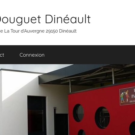
Douguet Dinéault
 rue La Tour d'Auvergne 29150 Dinéault
ct
Connexion