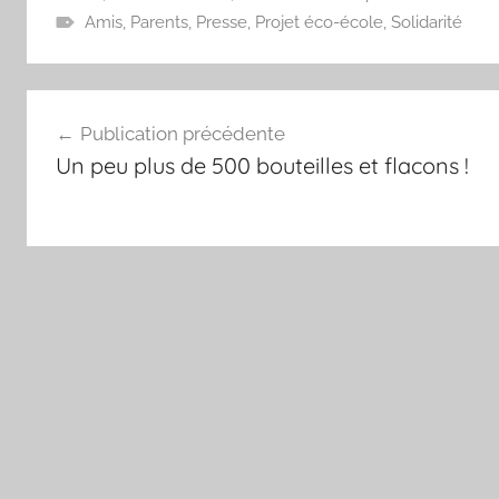
Amis
,
Parents
,
Presse
,
Projet éco-école
,
Solidarité
Navigation
Publication précédente
de
Un peu plus de 500 bouteilles et flacons !
l’article