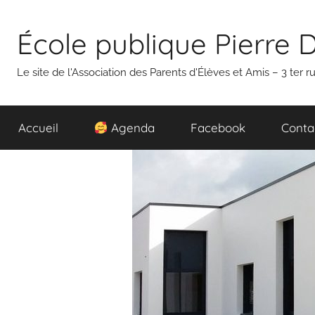
Aller
au
École publique Pierre 
contenu
Le site de l'Association des Parents d'Élèves et Amis – 3 ter
Accueil
Agenda
Facebook
Conta