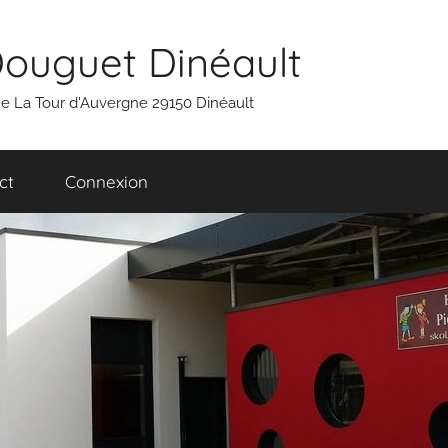
Douguet Dinéault
 rue La Tour d'Auvergne 29150 Dinéault
ct
Connexion