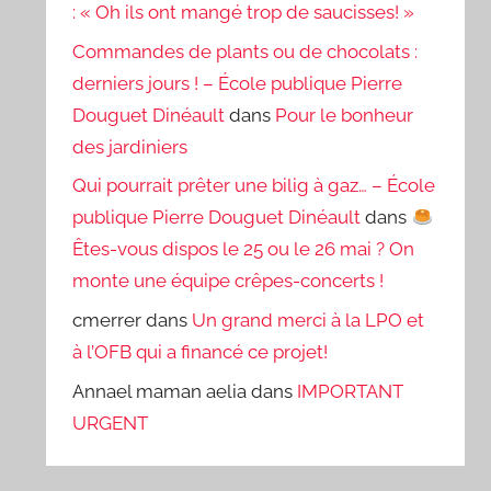
: « Oh ils ont mangé trop de saucisses! »
Commandes de plants ou de chocolats :
derniers jours ! – École publique Pierre
Douguet Dinéault
dans
Pour le bonheur
des jardiniers
Qui pourrait prêter une bilig à gaz… – École
publique Pierre Douguet Dinéault
dans
Êtes-vous dispos le 25 ou le 26 mai ? On
monte une équipe crêpes-concerts !
cmerrer
dans
Un grand merci à la LPO et
à l’OFB qui a financé ce projet!
Annael maman aelia
dans
IMPORTANT
URGENT