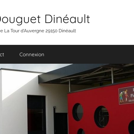
Douguet Dinéault
 rue La Tour d'Auvergne 29150 Dinéault
ct
Connexion