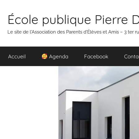
Aller
au
École publique Pierre 
contenu
Le site de l'Association des Parents d'Élèves et Amis – 3 ter
Accueil
Agenda
Facebook
Conta