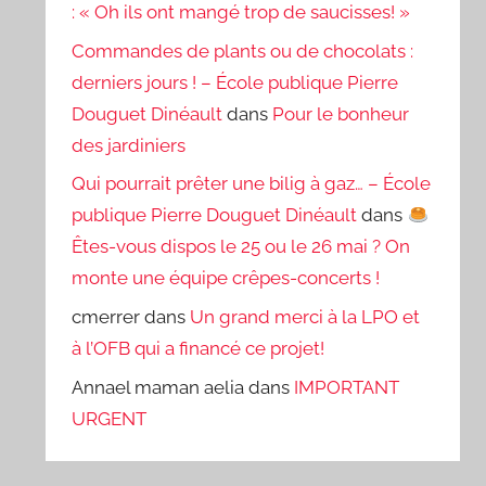
: « Oh ils ont mangé trop de saucisses! »
Commandes de plants ou de chocolats :
derniers jours ! – École publique Pierre
Douguet Dinéault
dans
Pour le bonheur
des jardiniers
Qui pourrait prêter une bilig à gaz… – École
publique Pierre Douguet Dinéault
dans
Êtes-vous dispos le 25 ou le 26 mai ? On
monte une équipe crêpes-concerts !
cmerrer
dans
Un grand merci à la LPO et
à l’OFB qui a financé ce projet!
Annael maman aelia
dans
IMPORTANT
URGENT