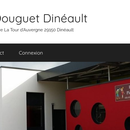
Douguet Dinéault
 rue La Tour d'Auvergne 29150 Dinéault
ct
Connexion