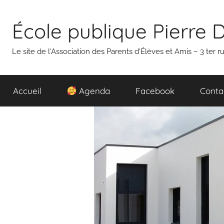
Aller
au
École publique Pierre 
contenu
Le site de l'Association des Parents d'Élèves et Amis – 3 ter
Accueil
Agenda
Facebook
Conta