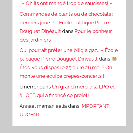
: « Oh ils ont mangé trop de saucisses! »
Commandes de plants ou de chocolats :
derniers jours ! – École publique Pierre
Douguet Dinéault
dans
Pour le bonheur
des jardiniers
Qui pourrait prêter une bilig à gaz… – École
publique Pierre Douguet Dinéault
dans
Êtes-vous dispos le 25 ou le 26 mai ? On
monte une équipe crêpes-concerts !
cmerrer
dans
Un grand merci à la LPO et
à l’OFB qui a financé ce projet!
Annael maman aelia
dans
IMPORTANT
URGENT