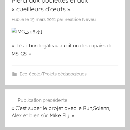
Merci aux poulettes et aux
« cueilleurs d’œufs »…
Publié le
19 mars 2021
par
Béatrice Neveu
« Il était bon le gâteau au citron des copains de
MS-GS. »
Eco-école/Projets pédagogiques
Navigation
Publication précédente
de
« C’est super le projet avec le Run,Solenn,
l’article
Alex et bien sûr Mike Fly! »