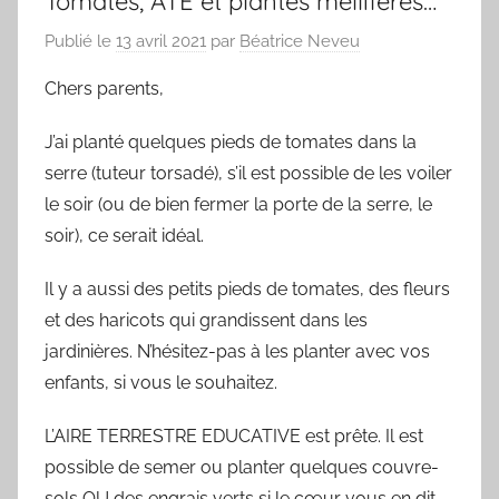
Tomates, ATE et plantes mellifères…
Publié le
13 avril 2021
par
Béatrice Neveu
Chers parents,
J’ai planté quelques pieds de tomates dans la
serre (tuteur torsadé), s’il est possible de les voiler
le soir (ou de bien fermer la porte de la serre, le
soir), ce serait idéal.
Il y a aussi des petits pieds de tomates, des fleurs
et des haricots qui grandissent dans les
jardinières. N’hésitez-pas à les planter avec vos
enfants, si vous le souhaitez.
L’AIRE TERRESTRE EDUCATIVE est prête. Il est
possible de semer ou planter quelques couvre-
sols OU des engrais verts si le cœur vous en dit.