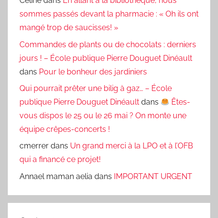
Céline
dans
En allant à la bibliothèque, nous
sommes passés devant la pharmacie : « Oh ils ont
mangé trop de saucisses! »
Commandes de plants ou de chocolats : derniers
jours ! – École publique Pierre Douguet Dinéault
dans
Pour le bonheur des jardiniers
Qui pourrait prêter une bilig à gaz… – École
publique Pierre Douguet Dinéault
dans
Êtes-
vous dispos le 25 ou le 26 mai ? On monte une
équipe crêpes-concerts !
cmerrer
dans
Un grand merci à la LPO et à l’OFB
qui a financé ce projet!
Annael maman aelia
dans
IMPORTANT URGENT