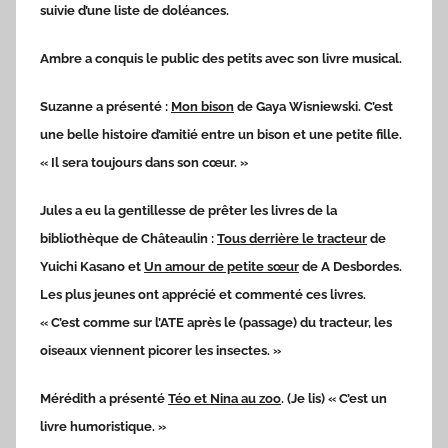
suivie d’une liste de doléances.
Ambre a conquis le public des petits avec son livre musical.
Suzanne a présenté :
Mon bison
de Gaya Wisniewski. C’est
une belle histoire d’amitié entre un bison et une petite fille.
« Il sera toujours dans son cœur. »
Jules a eu la gentillesse de prêter les livres de la
bibliothèque de Châteaulin :
Tous derrière le tracteur
de
Yuichi Kasano et
Un amour de petite sœur
de A Desbordes.
Les plus jeunes ont apprécié et commenté ces livres.
« C’est comme sur l’ATE après le (passage) du tracteur, les
oiseaux viennent picorer les insectes. »
Mérédith a présenté
Téo et Nina au zoo
. (Je lis) « C’est un
livre humoristique. »