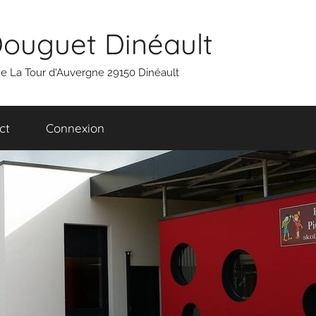
Douguet Dinéault
 rue La Tour d'Auvergne 29150 Dinéault
ct
Connexion