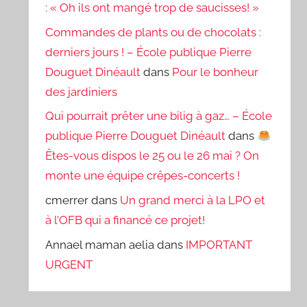
: « Oh ils ont mangé trop de saucisses! »
Commandes de plants ou de chocolats :
derniers jours ! – École publique Pierre
Douguet Dinéault
dans
Pour le bonheur
des jardiniers
Qui pourrait prêter une bilig à gaz… – École
publique Pierre Douguet Dinéault
dans
Êtes-vous dispos le 25 ou le 26 mai ? On
monte une équipe crêpes-concerts !
cmerrer
dans
Un grand merci à la LPO et
à l’OFB qui a financé ce projet!
Annael maman aelia
dans
IMPORTANT
URGENT