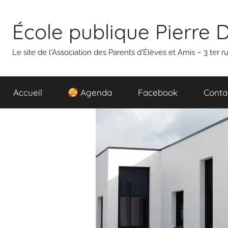
Aller
au
École publique Pierre 
contenu
Le site de l'Association des Parents d'Élèves et Amis – 3 ter
Accueil
Agenda
Facebook
Conta