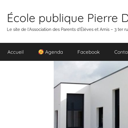
Aller
au
École publique Pierre 
contenu
Le site de l'Association des Parents d'Élèves et Amis – 3 ter
Accueil
Agenda
Facebook
Conta