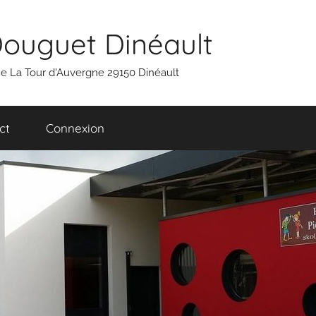
Douguet Dinéault
 rue La Tour d'Auvergne 29150 Dinéault
ct
Connexion