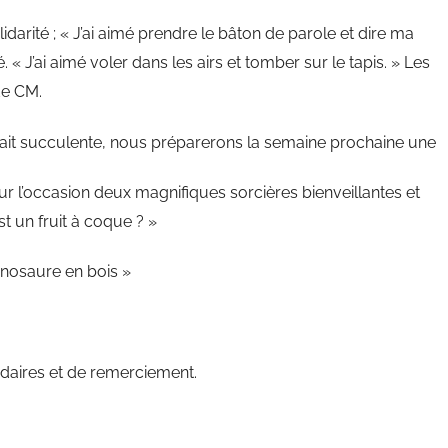
idarité ; « J’ai aimé prendre le bâton de parole et dire ma
« J’ai aimé voler dans les airs et tomber sur le tapis. » Les
de CM.
tait succulente, nous préparerons la semaine prochaine une
r l’occasion deux magnifiques sorcières bienveillantes et
st un fruit à coque ? »
inosaure en bois »
idaires et de remerciement.