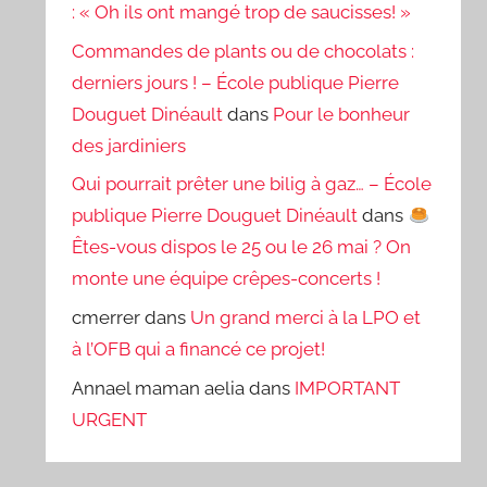
: « Oh ils ont mangé trop de saucisses! »
Commandes de plants ou de chocolats :
derniers jours ! – École publique Pierre
Douguet Dinéault
dans
Pour le bonheur
des jardiniers
Qui pourrait prêter une bilig à gaz… – École
publique Pierre Douguet Dinéault
dans
Êtes-vous dispos le 25 ou le 26 mai ? On
monte une équipe crêpes-concerts !
cmerrer
dans
Un grand merci à la LPO et
à l’OFB qui a financé ce projet!
Annael maman aelia
dans
IMPORTANT
URGENT