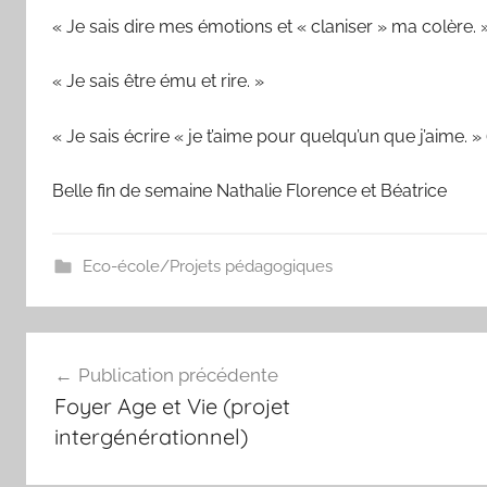
« Je sais dire mes émotions et « claniser » ma colère. 
« Je sais être ému et rire. »
« Je sais écrire « je t’aime pour quelqu’un que j’aime. » 
Belle fin de semaine Nathalie Florence et Béatrice
Eco-école/Projets pédagogiques
Navigation
Publication précédente
de
Foyer Age et Vie (projet
l’article
intergénérationnel)