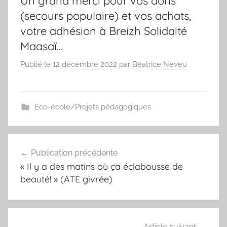
Un grand merci pour vos dons
(secours populaire) et vos achats,
votre adhésion à Breizh Solidaité
Maasaï…
Publié le
12 décembre 2022
par
Béatrice Neveu
Eco-école/Projets pédagogiques
Navigation
Publication précédente
de
« Il y a des matins où ça éclabousse de
l’article
beauté! » (ATE givrée)
Article suivant