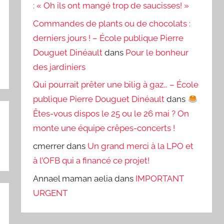
: « Oh ils ont mangé trop de saucisses! »
Commandes de plants ou de chocolats :
derniers jours ! – École publique Pierre
Douguet Dinéault
dans
Pour le bonheur
des jardiniers
Qui pourrait prêter une bilig à gaz… – École
publique Pierre Douguet Dinéault
dans
Êtes-vous dispos le 25 ou le 26 mai ? On
monte une équipe crêpes-concerts !
cmerrer
dans
Un grand merci à la LPO et
à l’OFB qui a financé ce projet!
Annael maman aelia
dans
IMPORTANT
URGENT