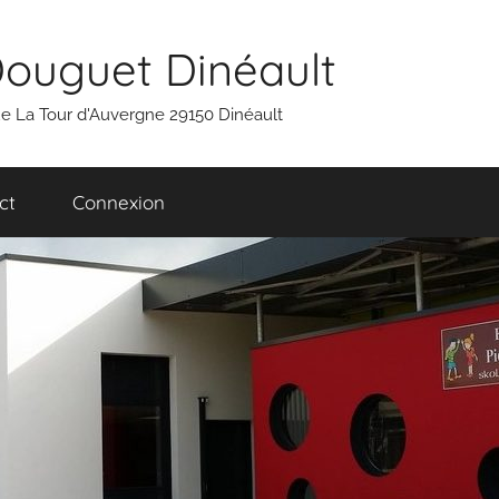
Douguet Dinéault
 rue La Tour d'Auvergne 29150 Dinéault
ct
Connexion