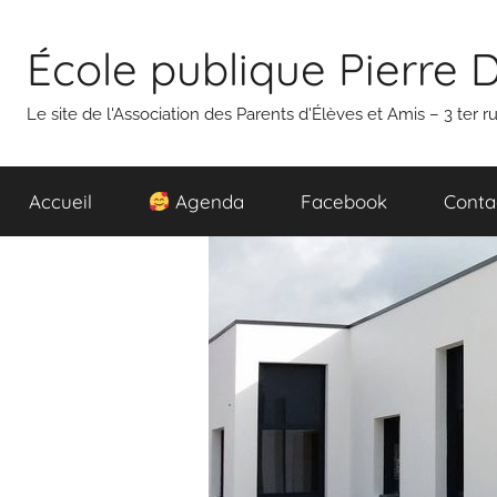
Aller
au
École publique Pierre 
contenu
Le site de l'Association des Parents d'Élèves et Amis – 3 ter
Accueil
Agenda
Facebook
Conta