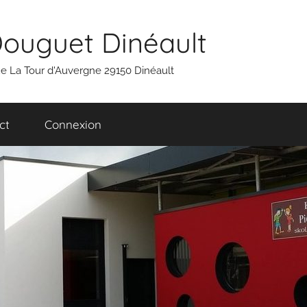
Douguet Dinéault
 rue La Tour d'Auvergne 29150 Dinéault
ct
Connexion