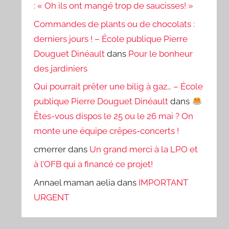
: « Oh ils ont mangé trop de saucisses! »
Commandes de plants ou de chocolats :
derniers jours ! – École publique Pierre
Douguet Dinéault
dans
Pour le bonheur
des jardiniers
Qui pourrait prêter une bilig à gaz… – École
publique Pierre Douguet Dinéault
dans
Êtes-vous dispos le 25 ou le 26 mai ? On
monte une équipe crêpes-concerts !
cmerrer
dans
Un grand merci à la LPO et
à l’OFB qui a financé ce projet!
Annael maman aelia
dans
IMPORTANT
URGENT