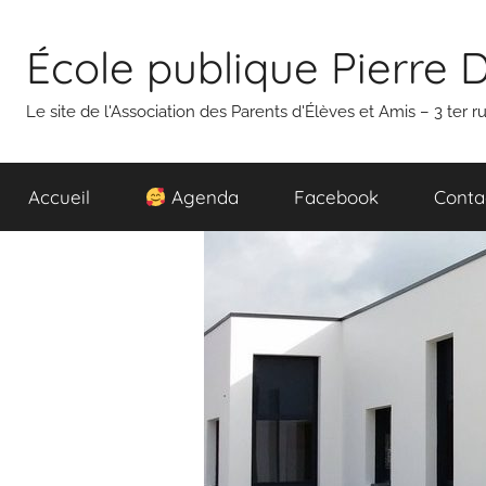
Aller
au
École publique Pierre 
contenu
Le site de l'Association des Parents d'Élèves et Amis – 3 ter
Accueil
Agenda
Facebook
Conta