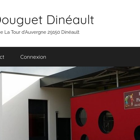
Douguet Dinéault
 rue La Tour d'Auvergne 29150 Dinéault
ct
Connexion