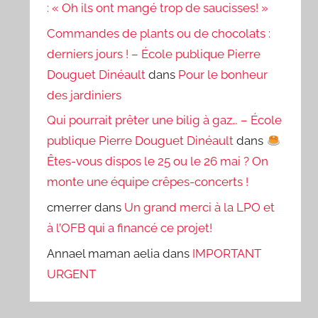
: « Oh ils ont mangé trop de saucisses! »
Commandes de plants ou de chocolats :
derniers jours ! – École publique Pierre
Douguet Dinéault
dans
Pour le bonheur
des jardiniers
Qui pourrait prêter une bilig à gaz… – École
publique Pierre Douguet Dinéault
dans
Êtes-vous dispos le 25 ou le 26 mai ? On
monte une équipe crêpes-concerts !
cmerrer
dans
Un grand merci à la LPO et
à l’OFB qui a financé ce projet!
Annael maman aelia
dans
IMPORTANT
URGENT