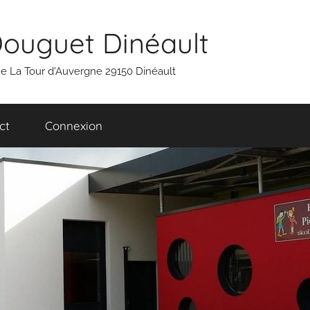
Douguet Dinéault
 rue La Tour d'Auvergne 29150 Dinéault
ct
Connexion