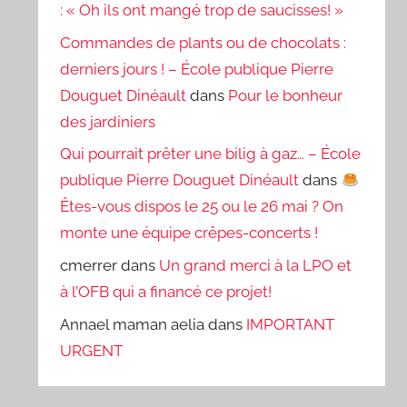
: « Oh ils ont mangé trop de saucisses! »
Commandes de plants ou de chocolats :
derniers jours ! – École publique Pierre
Douguet Dinéault
dans
Pour le bonheur
des jardiniers
Qui pourrait prêter une bilig à gaz… – École
publique Pierre Douguet Dinéault
dans
Êtes-vous dispos le 25 ou le 26 mai ? On
monte une équipe crêpes-concerts !
cmerrer
dans
Un grand merci à la LPO et
à l’OFB qui a financé ce projet!
Annael maman aelia
dans
IMPORTANT
URGENT