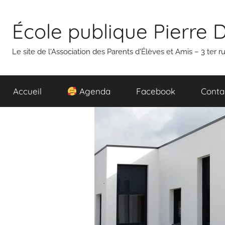
Aller
au
École publique Pierre 
contenu
Le site de l'Association des Parents d'Élèves et Amis – 3 ter
Accueil
Agenda
Facebook
Conta