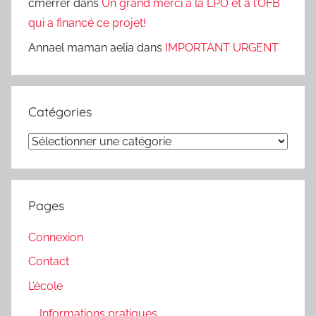
cmerrer
dans
Un grand merci à la LPO et à l’OFB
qui a financé ce projet!
Annael maman aelia
dans
IMPORTANT URGENT
Catégories
Catégories
Pages
Connexion
Contact
L’école
Informations pratiques