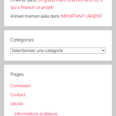
cmerrer
dans
Un grand merci à la LPO et à l’OFB
qui a financé ce projet!
Annael maman aelia
dans
IMPORTANT URGENT
Catégories
Catégories
Pages
Connexion
Contact
L’école
Informations pratiques