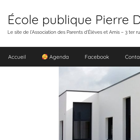
Aller
au
École publique Pierre 
contenu
Le site de l'Association des Parents d'Élèves et Amis – 3 ter
Accueil
Agenda
Facebook
Conta