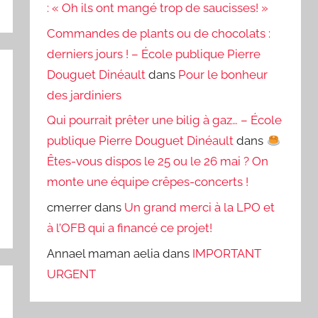
: « Oh ils ont mangé trop de saucisses! »
Commandes de plants ou de chocolats :
derniers jours ! – École publique Pierre
Douguet Dinéault
dans
Pour le bonheur
des jardiniers
Qui pourrait prêter une bilig à gaz… – École
publique Pierre Douguet Dinéault
dans
Êtes-vous dispos le 25 ou le 26 mai ? On
monte une équipe crêpes-concerts !
cmerrer
dans
Un grand merci à la LPO et
à l’OFB qui a financé ce projet!
Annael maman aelia
dans
IMPORTANT
URGENT