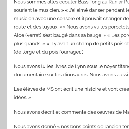
Nous sommes allés écouter Bass Tong au Run ar Puns :
souriant le musicien. » « J’ai aimé danser pendant le 
musicien avec une console et il pouvait changer de
route et des tuyaux. »« Nous avons vu les porcelet
Aloe (verrat) s’est baugé dans sa bauge. » « Les por
plus grands. » « Il y avait un champ de petits pois e
(de l’orge et du pois fourrager. )
Nous avons lu les livres de Lynn sous le noyer titan
documentaire sur les dinosaures. Nous avons aussi l
Les élèves de MS ont écrit une histoire et vont cr
idées. »
Nous avons décrit et commenté des œuvres de Mat
Nous avons donné « nos bons points de l’ancien temp