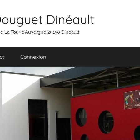
Douguet Dinéault
 rue La Tour d'Auvergne 29150 Dinéault
ct
Connexion