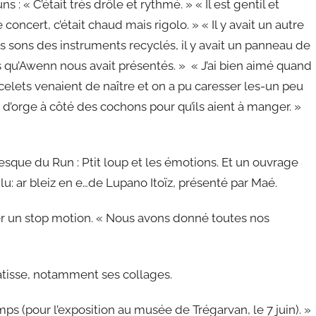
 « C’était très drôle et rythmé. » « Il est gentil et
concert, c’était chaud mais rigolo. » « Il y avait un autre
s sons des instruments recyclés, il y avait un panneau de
s qu’Awenn nous avait présentés. » « J’ai bien aimé quand
celets venaient de naître et on a pu caresser les-un peu
t d’orge à côté des cochons pour qu’ils aient à manger. »
esque du Run : Ptit loup et les émotions. Et un ouvrage
u: ar bleiz en e…de Lupano Itoïz, présenté par Maé.
éer un stop motion. « Nous avons donné toutes nos
isse, notamment ses collages.
s (pour l’exposition au musée de Trégarvan, le 7 juin). »