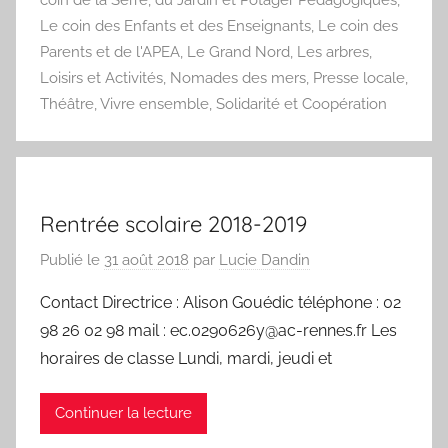
coin de la Serre, du Jardin et Potager Pédagogiques
,
Le coin des Enfants et des Enseignants
,
Le coin des
Parents et de l'APEA
,
Le Grand Nord
,
Les arbres
,
Loisirs et Activités
,
Nomades des mers
,
Presse locale
,
Théâtre
,
Vivre ensemble, Solidarité et Coopération
Rentrée scolaire 2018-2019
Publié le
31 août 2018
par
Lucie Dandin
Contact Directrice : Alison Gouédic téléphone : 02
98 26 02 98 mail : ec.0290626y@ac-rennes.fr Les
horaires de classe Lundi, mardi, jeudi et
Continuer la lecture