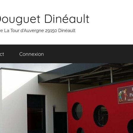
Douguet Dinéault
 rue La Tour d'Auvergne 29150 Dinéault
ct
Connexion