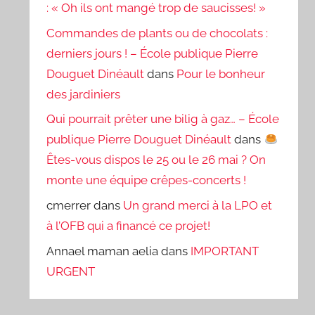
: « Oh ils ont mangé trop de saucisses! »
Commandes de plants ou de chocolats :
derniers jours ! – École publique Pierre
Douguet Dinéault
dans
Pour le bonheur
des jardiniers
Qui pourrait prêter une bilig à gaz… – École
publique Pierre Douguet Dinéault
dans
Êtes-vous dispos le 25 ou le 26 mai ? On
monte une équipe crêpes-concerts !
cmerrer
dans
Un grand merci à la LPO et
à l’OFB qui a financé ce projet!
Annael maman aelia
dans
IMPORTANT
URGENT